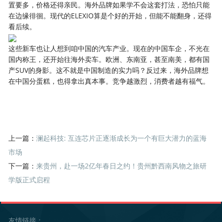
置要多，价格还得亲民。海外品牌如果学不会这套打法，恐怕只能
在边缘徘徊。现代的ELEXIO算是个好的开始，但能不能翻身，还得
看后续。
这些新车也让人想到咱中国的汽车产业。现在的中国车企，不光在
国内称王，还开始往海外卖车。欧洲、东南亚，甚至南美，都有国
产SUV的身影。这不就是中国制造的实力吗？反过来，海外品牌想
在中国分蛋糕，也得拿出真本事。竞争越激烈，消费者越有福气。
上一篇：
澜起科技: 互连芯片正逐渐成长为一个有巨大潜力的蓝海
市场
下一篇：
来贵州，赴一场2亿年春日之约！贵州黔西南风物之旅研
学版正式启程
友情链接：