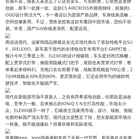
在感不高，很多人甚至忘了它还在卖车。可在欧洲，它依然是老牌
劲旅，新车一款接一款。这款C5 AIRCROSS外观很独特，前脸的L
OGO设计简洁大气，乍一看还以为是国产新品牌。车身线条流畅，
空间也够家用。不过，雪铁龙想靠这款车重回中国市场，恐怕不容
易。毕竟，国产SUV价格更亲民，配置还高。
再说说现代。这家韩国品牌最近在北京现代推出了首款纯电平台SU
V，叫ELEXIO。新车基于现代的全球电动车专用平台E-GMP打造，
预计今年三季度上市。ELEXIO的设计很吸睛，车头是封闭式格栅，
配上贯穿式灯带，侧面用隐藏式门把手，尾部也有贯穿式灯带，整
体看起来很科幻。充电口在右前翼子板，续航里程能超700公里，2
7分钟就能从30%充到80%。更厉害的是，它还会用华为的辅助驾
驶技术，智能化不输国产车。
现代在新能源市场不算新人，之前有昂希诺电动版，但那款是油改
电，竞争力一般。后来推出的IONIQ 5 N主打高性能，市场太小
众。ELEXIO就不一样了，它瞄准主流家用市场，设计、续航、智能
化都对标国产顶尖车型。现代这次是憋足了劲，想在新能源市场分
一杯羹。能不能成爆款？得看价格和实际表现。
接着聊Jeep。Jeep指南者刚发布了全新一代官图，新车将在今年第