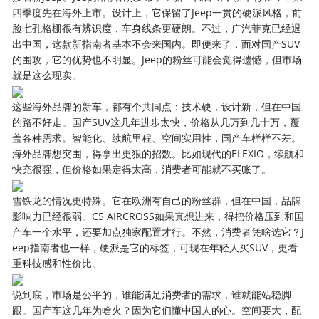
四季度先在海外上市。设计上，它保留了Jeep一贯的硬派风格，前
脸七孔格栅很有辨识度，车身线条更硬朗。不过，广汽菲克已经退
出中国，这款新指南者基本不会来国内。即便来了，面对国产SUV
的围攻，它的优势也不明显。Jeep的粉丝可能会觉得遗憾，但市场
就是这么现实。
这些海外品牌的新车，都有个共同点：技术硬，设计新，但在中国
的路不好走。国产SUV这几年进步太快，价格从几万到几十万，覆
盖各种需求。智能化、续航里程、空间实用性，国产车样样不差。
海外品牌想突围，得拿出更狠的招数。比如现代的ELEXIO，续航和
快充很强，但价格如果定得太高，消费者可能就不买账了。
雪铁龙的情况更特殊。它在欧洲有自己的粉丝群，但在中国，品牌
影响力已经很弱。C5 AIRCROSS如果真想进来，得把价格压到和国
产车一个水平，还要加点独家配置才行。不然，消费者凭啥选它？J
eep指南者也一样，硬派是它的标签，可现在年轻人买SUV，更看
重科技感和性价比。
说到底，市场是公平的，谁能满足消费者的需求，谁就能站稳脚
跟。国产车这几年为啥火？因为它们懂中国人的心。空间要大，配